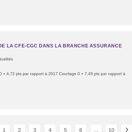
 DE LA CFE-CGC DANS LA BRANCHE ASSURANCE
tualités
0 + 4,72 pts par rapport à 2017 Courtage 0 + 7,49 pts par rapport à
1
2
3
4
5
6
…
10