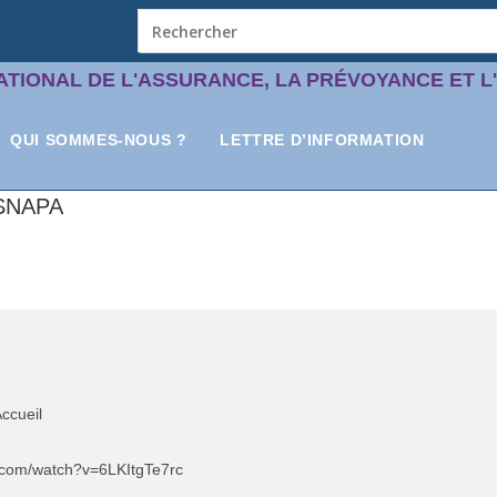
ATIONAL DE L'ASSURANCE, LA PRÉVOYANCE ET L
QUI SOMMES-NOUS ?
LETTRE D’INFORMATION
SNAPA
ccueil
com/watch?v=6LKItgTe7rc