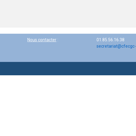
Nous contacter
:
01.85.56.16.38
secretariat@cfecgc-