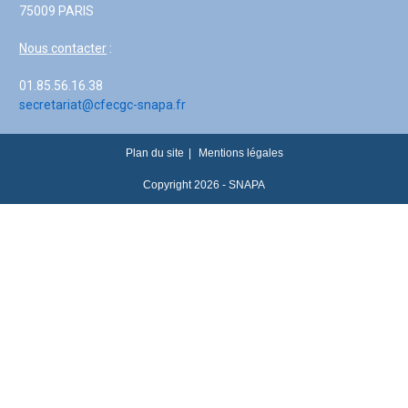
75009 PARIS
Nous contacter
:
01.85.56.16.38
secretariat@cfecgc-snapa.fr
Plan du site
Mentions légales
Copyright 2026 - SNAPA