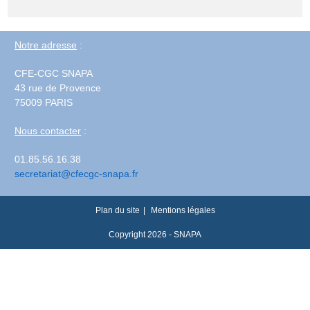
Notre adresse
:
CFE-CGC SNAPA
43 rue de Provence
75009 PARIS
Nous contacter
:
01.85.56.16.38
secretariat@cfecgc-snapa.fr
Plan du site
Mentions légales
Copyright 2026 - SNAPA