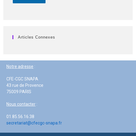
Articles Connexes
Notre adresse
:
CFE-CGC SNAPA
43 rue de Provence
75009 PARIS
Nous contacter
:
01.85.56.16.38
secretariat@cfecgc-snapa.fr