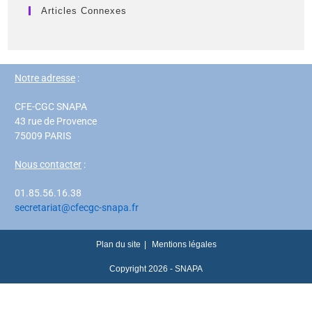
Articles Connexes
Notre adresse
:
CFE-CGC SNAPA
43 rue de Provence
75009 PARIS
Nous contacter
:
01.85.56.16.38
secretariat@cfecgc-snapa.fr
Plan du site
Mentions légales
Copyright 2026 - SNAPA