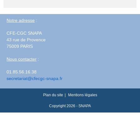
Notre adresse
:
CFE-CGC SNAPA
43 rue de Provence
75009 PARIS
Nous contacter
:
01.85.56.16.38
secretariat@cfecgc-snapa.fr
Plan du site
Mentions légales
Copyright 2026 - SNAPA