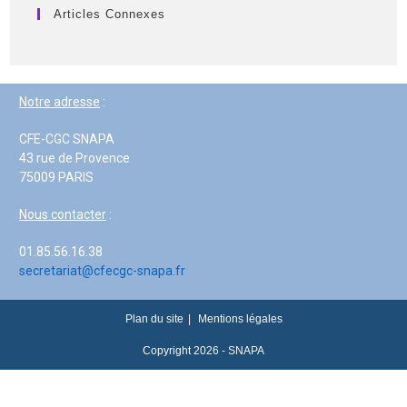
Articles Connexes
Notre adresse
:
CFE-CGC SNAPA
43 rue de Provence
75009 PARIS
Nous contacter
:
01.85.56.16.38
secretariat@cfecgc-snapa.fr
Plan du site
Mentions légales
Copyright 2026 - SNAPA