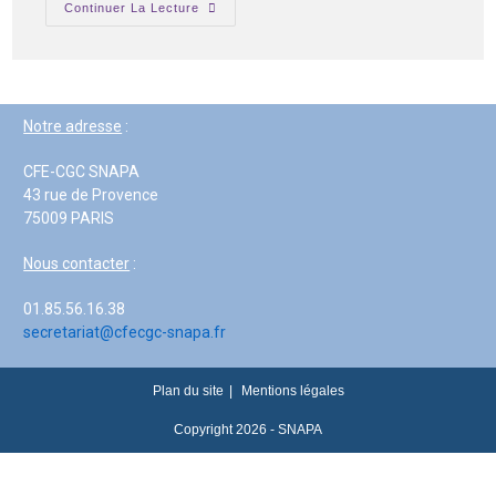
Continuer La Lecture
Notre adresse
:
CFE-CGC SNAPA
43 rue de Provence
75009 PARIS
Nous contacter
:
01.85.56.16.38
secretariat@cfecgc-snapa.fr
Plan du site
Mentions légales
Copyright 2026 - SNAPA