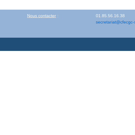
Nous contacter
:
01.85.56.16.38
secretariat@cfecgc-